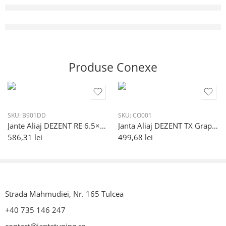
Produse Conexe
SKU:
B901DD
SKU:
CO001
Jante Aliaj DEZENT RE 6.5×16 5×108 CB 70.1 ET40
Janta Aliaj DEZENT TX Graphite Matt 5.5/14 4×100 ET35 ML 60.1 mm
586,31
lei
499,68
lei
Strada Mahmudiei, Nr. 165 Tulcea
+40 735 146 247