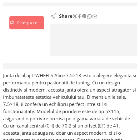
vizionează acest lucru chiar acum
Share
Compare
Descriere
Janta de aliaj ITWHEELS Alice 7.5×18 este o alegere eleganta si
performanta pentru pasionatii de tuning. Cu un design
distinctiv si modern, aceasta janta ofera un aspect atragator si
imbunatateste estetica vehiculului tau. Dimensiunile sale,
7.5×18, ii confera un echilibru perfect intre stil si
functionalitate. Modelul de prindere este de tip 5×115,
asigurand o potrivire precisa pe o gama variata de vehicule.
Cu un canal central (CH) de 70.2 si un offset (ET) de 41,
aceasta janta adauga nu doar un aspect modern, ci si o