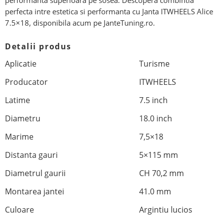
performanta superioara pe sosea. Descopera combintia
perfecta intre estetica si performanta cu Janta ITWHEELS Alice
7.5×18, disponibila acum pe JanteTuning.ro.
Detalii produs
Aplicatie
Turisme
Producator
ITWHEELS
Latime
7.5 inch
Diametru
18.0 inch
Marime
7,5×18
Distanta gauri
5×115 mm
Diametrul gaurii
CH 70,2 mm
Montarea jantei
41.0 mm
Culoare
Argintiu lucios