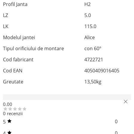
Profil Janta
H2
LZ
5.0
LK
115.0
Modelul jantei
Alice
Tipul orificiului de montare
con 60°
Cod fabricant
4722721
Cod EAN
4050409016405
Greutate
13,50
kg
Recenzii (0)
0.00
0 recenzii
0
5
0
4