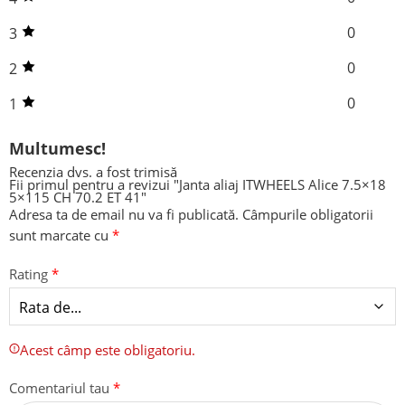
0
3
0
2
0
1
Multumesc!
Recenzia dvs. a fost trimisă
Fii primul pentru a revizui "Janta aliaj ITWHEELS Alice 7.5×18
5×115 CH 70.2 ET 41"
Adresa ta de email nu va fi publicată.
Câmpurile obligatorii
sunt marcate cu
*
Rating
*
Acest câmp este obligatoriu.
Comentariul tau
*