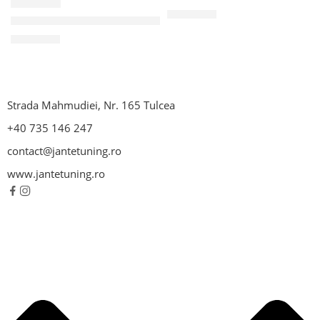
F58068
659,03
lei
Janta Aliaj Michelle Titan 8×18 5×120 CH 74.1 ET 34
917,37
lei
Strada Mahmudiei, Nr. 165 Tulcea
+40 735 146 247
contact@jantetuning.ro
www.jantetuning.ro