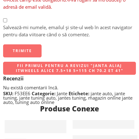
adresă de email validă.
Salvează-mi numele, emailul și site-ul web în acest navigator
pentru data viitoare când o să comentez.
FII PRIMUL PENTRU A REVIZUI "JANTA ALIAJ
ITWHEELS ALICE 7.5×18 5×115 CH 70.2 ET 41"
Recenzii
Nu există comentarii încă.
SKU:
F53EE6
Categorie:
Jante
Etichete:
jante auto
,
jante
tuning
,
jante tuning auto
,
jantes tuning
,
magazin online jante
auto
,
tuning auto online
Produse Conexe
Jante R17 It Wheels Anna 7.