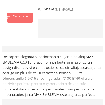
Share
Compare
Descriere
Descopera eleganta si performanta cu Janta de aliaj MAK
EMBLEMA 6.5X16, disponibila pe JanteTuning.ro! Cu un
design distinctiv si o constructie solida din aliaj, aceasta janta
adauga un plus de stil si caracter automobilului tau.
Dimensiunile 6.5X16 si configuratia 4X100 ET40 ofera o
potrivire perfecta pentru o gama variata de vehicule.
Indiferent daca vizezi un aspect modern sau performante
imbunatatite, janta MAK EMBLEMA este alegerea perfecta.
Sparge barierele designului rutinei si investeste intr-o
Recenzii (0)