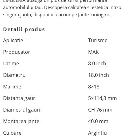
EMBLEMA adauga un plus de stil si performanta
automobilului tau. Descopera calitatea si estetica intr-o
singura janta, disponibila acum pe JanteTuning.ro!
Detalii produs
Aplicatie
Turisme
Producator
MAK
Latime
8.0 inch
Diametru
18.0 inch
Marime
8×18
Distanta gauri
5×114,3 mm
Diametrul gaurii
CH 76 mm
Montarea jantei
40.0 mm
Culoare
Argintiu