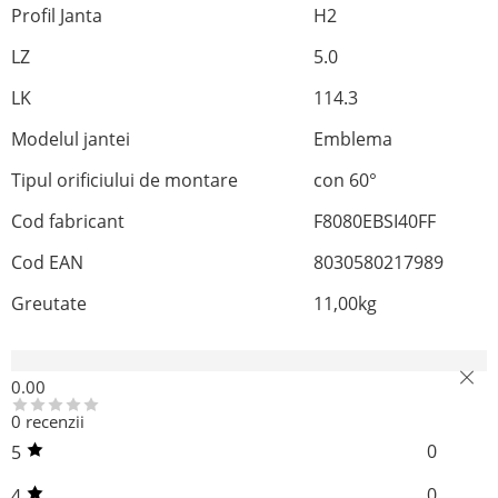
Profil Janta
H2
LZ
5.0
LK
114.3
Modelul jantei
Emblema
Tipul orificiului de montare
con 60°
Cod fabricant
F8080EBSI40FF
Cod EAN
8030580217989
Greutate
11,00
kg
Recenzii (0)
0.00
0 recenzii
0
5
0
4