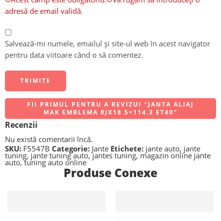
adresă de email validă.
Salvează-mi numele, emailul și site-ul web în acest navigator
pentru data viitoare când o să comentez.
FII PRIMUL PENTRU A REVIZUI "JANTA ALIAJ
MAK EMBLEMA 8JX18 5×114.3 ET40"
Recenzii
Nu există comentarii încă.
SKU:
F5547B
Categorie:
Jante
Etichete:
jante auto
,
jante
tuning
,
jante tuning auto
,
jantes tuning
,
magazin online jante
auto
,
tuning auto online
Produse Conexe