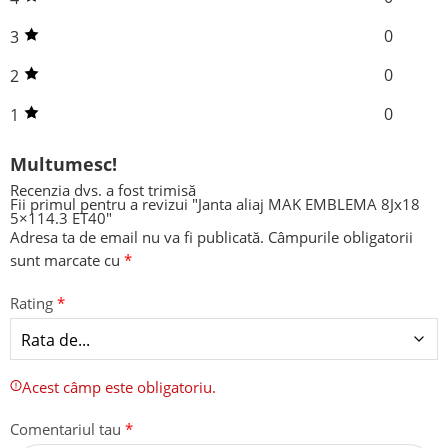
0
3
0
2
0
1
Multumesc!
Recenzia dvs. a fost trimisă
Fii primul pentru a revizui "Janta aliaj MAK EMBLEMA 8Jx18
5×114.3 ET40"
Adresa ta de email nu va fi publicată.
Câmpurile obligatorii
sunt marcate cu
*
Rating
*
Acest câmp este obligatoriu.
Comentariul tau
*