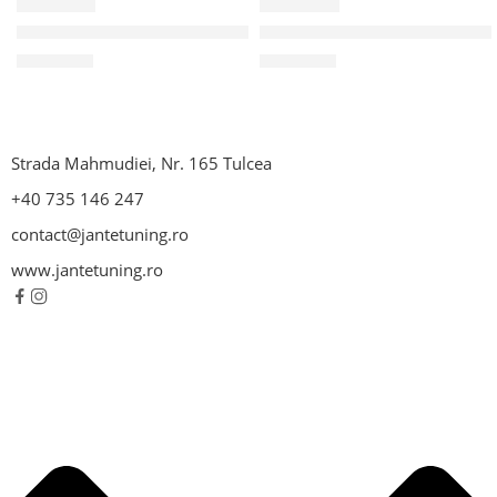
F53E4A
F53ED8
Janta AliajI T Wheels 2 Alisia 6X15 4X098 ET35 Gloss Black
Janta Aliaj Alice Gloss Silve
442,45
lei
846,21
lei
Strada Mahmudiei, Nr. 165 Tulcea
+40 735 146 247
contact@jantetuning.ro
www.jantetuning.ro