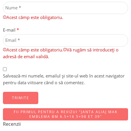
Acest câmp este obligatoriu.
E-mail
*
Acest câmp este obligatoriu.
Vă rugăm să introduceți o
adresă de email validă.
Salvează-mi numele, emailul și site-ul web în acest navigator
pentru data viitoare când o să comentez.
FII PRIMUL PENTRU A REVIZUI "JANTA ALIAJ MAK
EMBLEMA BM 6.5×16 5×98 ET 39"
Recenzii