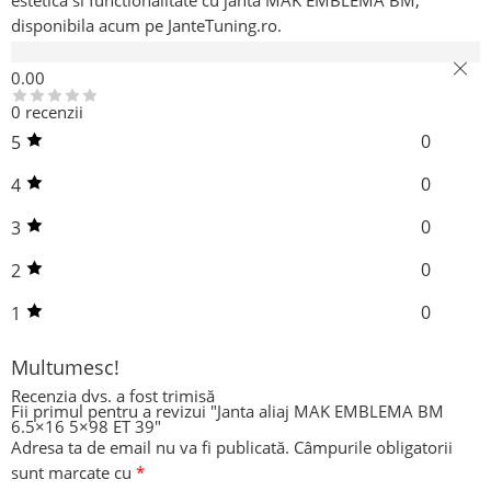
estetica si functionalitate cu janta MAK EMBLEMA BM,
disponibila acum pe JanteTuning.ro.
Recenzii (0)
0.00
0 recenzii
0
5
0
4
0
3
0
2
0
1
Multumesc!
Recenzia dvs. a fost trimisă
Fii primul pentru a revizui "Janta aliaj MAK EMBLEMA BM
6.5×16 5×98 ET 39"
Adresa ta de email nu va fi publicată.
Câmpurile obligatorii
sunt marcate cu
*