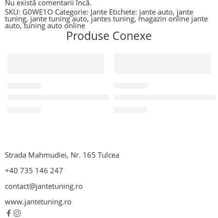
Nu există comentarii încă.
SKU:
G0WE1O
Categorie:
Jante
Etichete:
jante auto
,
jante
tuning
,
jante tuning auto
,
jantes tuning
,
magazin online jante
auto
,
tuning auto online
Produse Conexe
F53E44
F53E4A
Janta Aliaj Michelle Titan 6.5×15 4×100 CH 63 3 ET 42
Janta AliajI T Wheels 2 Alisia
628,08
lei
442,45
lei
Strada Mahmudiei, Nr. 165 Tulcea
+40 735 146 247
contact@jantetuning.ro
www.jantetuning.ro