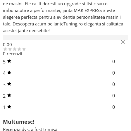
de masini. Fie ca iti doresti un upgrade stilistic sau o
imbunatatire a performantei, janta MAK EXPRESS 3 este
alegerea perfecta pentru a evidentia personalitatea masinii
tale. Descopera acum pe JanteTuning.ro eleganta si calitatea
acestei jante deosebite!
Recenzii (0)
0.00
0 recenzii
0
5
0
4
0
3
0
2
0
1
Multumesc!
Recenzia dvs. a fost trimisă