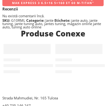
MAK EXPRESS 3 6.5×16 5×160 ET 60 M-TITAN"
Recenzii
Nu există comentarii încă.
SKU:
G10RML
Categorie:
Jante
Etichete:
jante auto
,
jante
tuning
,
jante tuning auto
,
jantes tuning
,
magazin online jante
auto
,
tuning auto online
Produse Conexe
F53E51
F58068
Janta Aliaj Michelle Silver 6.5×15 5×112 CH 74 1 ET 45
Janta Aliaj Michelle Titan 8
628,08
lei
917,37
lei
Strada Mahmudiei, Nr. 165 Tulcea
+40 735 146 247