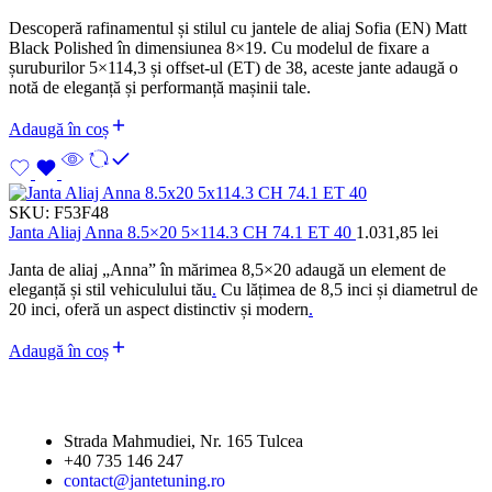
Descoperă rafinamentul și stilul cu jantele de aliaj Sofia (EN) Matt
Black Polished în dimensiunea 8×19. Cu modelul de fixare a
șuruburilor 5×114,3 și offset-ul (ET) de 38, aceste jante adaugă o
notă de eleganță și performanță mașinii tale.
Adaugă în coș
SKU:
F53F48
Janta Aliaj Anna 8.5×20 5×114.3 CH 74.1 ET 40
1.031,85
lei
Janta de aliaj „Anna” în mărimea 8,5×20 adaugă un element de
eleganță și stil vehiculului tău
.
Cu lățimea de 8,5 inci și diametrul de
20 inci, oferă un aspect distinctiv și modern
.
Adaugă în coș
Strada Mahmudiei, Nr. 165 Tulcea
+40 735 146 247
contact@jantetuning.ro