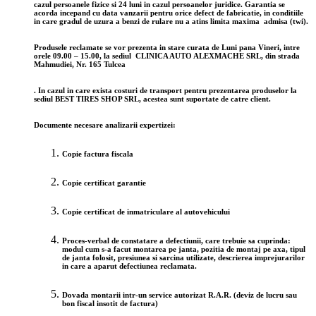
cazul persoanele fizice si 24 luni in cazul persoanelor juridice
. Garantia se
acorda incepand cu data vanzarii pentru orice defect de fabricatie, in conditiile
in care gradul de uzura a benzi de rulare nu a atins limita maxima admisa (twi).
Produsele reclamate se vor prezenta
in stare curata
de Luni pana Vineri, intre
orele 09.00 – 15.00, la sediul CLINICA AUTO ALEXMACHE SRL, din strada
Mahmudiei, Nr. 165 Tulcea
. In cazul in care exista costuri de transport pentru prezentarea produselor la
sediul BEST TIRES SHOP SRL, acestea sunt suportate de catre client.
Documente necesare analizarii expertizei:
Copie factura fiscala
Copie certificat garantie
Copie certificat de inmatriculare al autovehicului
Proces-verbal de constatare a defectiunii, care trebuie sa cuprinda:
modul cum s-a facut montarea pe janta, pozitia de montaj pe axa, tipul
de janta folosit, presiunea si sarcina utilizate, descrierea imprejurarilor
in care a aparut defectiunea reclamata.
Dovada montarii intr-un service autorizat R.A.R. (deviz de lucru sau
bon fiscal insotit de factura)