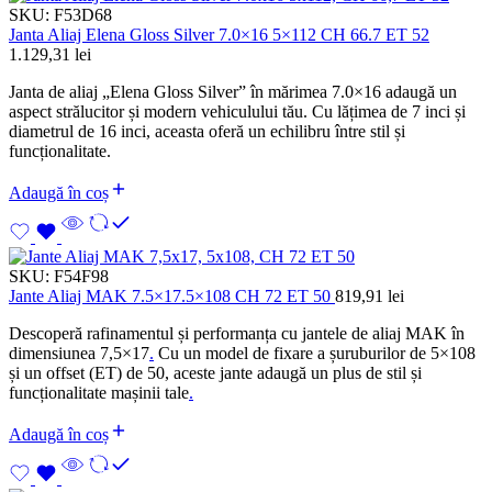
SKU:
F53D68
Janta Aliaj Elena Gloss Silver 7.0×16 5×112 CH 66.7 ET 52
1.129,31
lei
Janta de aliaj „Elena Gloss Silver” în mărimea 7.0×16 adaugă un
aspect strălucitor și modern vehiculului tău. Cu lățimea de 7 inci și
diametrul de 16 inci, aceasta oferă un echilibru între stil și
funcționalitate.
Adaugă în coș
SKU:
F54F98
Jante Aliaj MAK 7.5×17.5×108 CH 72 ET 50
819,91
lei
Descoperă rafinamentul și performanța cu jantele de aliaj MAK în
dimensiunea 7,5×17
.
Cu un model de fixare a șuruburilor de 5×108
și un offset (ET) de 50, aceste jante adaugă un plus de stil și
funcționalitate mașinii tale
.
Adaugă în coș