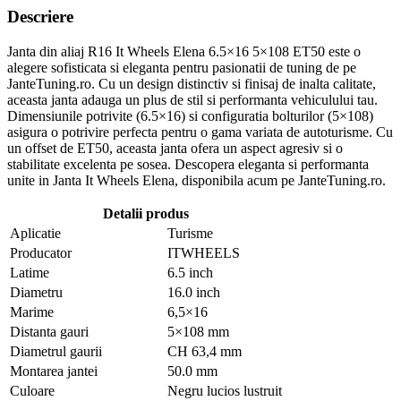
Descriere
Janta din aliaj R16 It Wheels Elena 6.5×16 5×108 ET50 este o
alegere sofisticata si eleganta pentru pasionatii de tuning de pe
JanteTuning.ro. Cu un design distinctiv si finisaj de inalta calitate,
aceasta janta adauga un plus de stil si performanta vehiculului tau.
Dimensiunile potrivite (6.5×16) si configuratia bolturilor (5×108)
asigura o potrivire perfecta pentru o gama variata de autoturisme. Cu
un offset de ET50, aceasta janta ofera un aspect agresiv si o
stabilitate excelenta pe sosea. Descopera eleganta si performanta
unite in Janta It Wheels Elena, disponibila acum pe JanteTuning.ro.
Detalii produs
Aplicatie
Turisme
Producator
ITWHEELS
Latime
6.5 inch
Diametru
16.0 inch
Marime
6,5×16
Distanta gauri
5×108 mm
Diametrul gaurii
CH 63,4 mm
Montarea jantei
50.0 mm
Culoare
Negru lucios lustruit