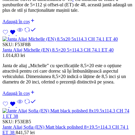
șuruburilor de 5×112 și offset-ul (ET) de 48, această jantă adaugă un
plus de stil și funcționalitate mașinii tale.
Adaugă în coș
SKU:
F53F8B
Janta Aliaj Michelle (EN) 8.5×20 5×114.3 CH 74.1 ET 40
1.014,83
lei
Janta de aliaj „Michelle” cu specificațiile 8,5×20 este o opțiune
atractivă pentru cei care doresc să își îmbunătățească aspectul
vehiculului. Dimensiunea 8,5×20 indică o lățime de 8,5 inci și un
diametru de 20 inci, oferind o prezență distinctivă pe șosea.
Adaugă în coș
SKU:
F53EB5
Jante Aliaj Sofia (EN) Matt black polished 8×19.5×114.3 CH 74 1
ET 38
841,57
lei