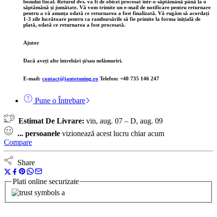
bonului fiscal. Returul dvs. va fi de obicei procesat într-o săptămână până la o
săptămână și jumătate. Vă vom trimite un e-mail de notificare pentru returnare
pentru a vă anunța odată ce returnarea a fost finalizată. Vă rugăm să acordați
1-3 zile lucrătoare pentru ca rambursările să fie primite la forma inițială de
plată, odată ce returnarea a fost procesată.
Ajutor
Dacă aveți alte întrebări și/sau nelămuriri.
E-mail:
contact@jantetuning.ro
Telefon: +40 735 146 247
Pune o Întrebare
Estimat De Livrare:
vin, aug. 07 – D, aug. 09
...
persoanele
vizionează acest lucru chiar acum
Compare
Share
Plati online securizate