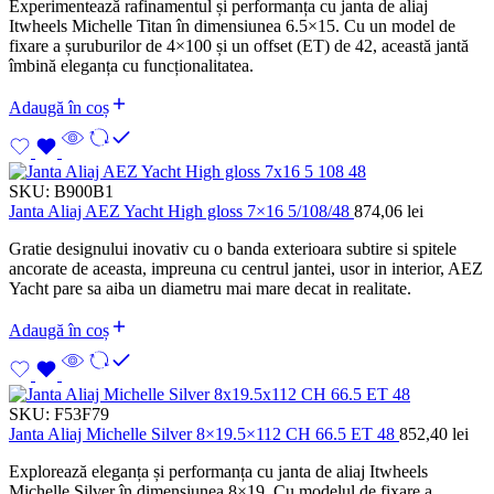
Experimentează rafinamentul și performanța cu janta de aliaj
Itwheels Michelle Titan în dimensiunea 6.5×15. Cu un model de
fixare a șuruburilor de 4×100 și un offset (ET) de 42, această jantă
îmbină eleganța cu funcționalitatea.
Adaugă în coș
SKU:
B900B1
Janta Aliaj AEZ Yacht High gloss 7×16 5/108/48
874,06
lei
Gratie designului inovativ cu o banda exterioara subtire si spitele
ancorate de aceasta, impreuna cu centrul jantei, usor in interior, AEZ
Yacht pare sa aiba un diametru mai mare decat in realitate.
Adaugă în coș
SKU:
F53F79
Janta Aliaj Michelle Silver 8×19.5×112 CH 66.5 ET 48
852,40
lei
Explorează eleganța și performanța cu janta de aliaj Itwheels
Michelle Silver în dimensiunea 8×19
.
Cu modelul de fixare a