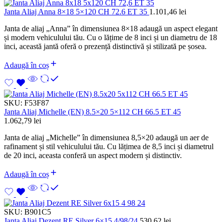
Janta Aliaj Anna 8×18 5×120 CH 72.6 ET 35
1.101,46
lei
Janta de aliaj „Anna” în dimensiunea 8×18 adaugă un aspect elegant
și modern vehiculului tău. Cu o lățime de 8 inci și un diametru de 18
inci, această jantă oferă o prezență distinctivă și stilizată pe șosea.
Adaugă în coș
SKU:
F53F87
Janta Aliaj Michelle (EN) 8.5×20 5×112 CH 66.5 ET 45
1.062,79
lei
Janta de aliaj „Michelle” în dimensiunea 8,5×20 adaugă un aer de
rafinament și stil vehiculului tău. Cu lățimea de 8,5 inci și diametrul
de 20 inci, aceasta conferă un aspect modern și distinctiv.
Adaugă în coș
SKU:
B901C5
Janta Aliaj Dezent RE Silver 6×15 4/98/24
530,62
lei