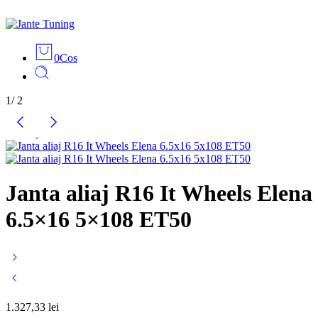
0
Cos
1
/
2
Janta aliaj R16 It Wheels Elena
6.5×16 5×108 ET50
1.327,33
lei