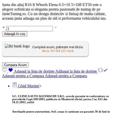
Janta din aliaj R16 It Wheels Elena 6.5×16 5×108 ET50 este o
alegere sofisticata si eleganta pentru pasionatii de tuning de pe
JanteTuning.ro. Cu un design distinctiv si finisaj de inalta calitate,
aceasta janta adauga un plus de stil si performanta vehiculului tau.
Adaugă în coș
Cumpără acum, plătește mai târziu
de la 341.83 LEI / lună
Cumpara Acum
Adaugă la lista de dorințe
Adăugat la lista de dorințe
Adaugă pentru a Compara
Adaugă pentru a Compara
Ghid Marimi
S.C. CLINICA AUTO ALEXMACHE S.R.L. acorda garantie in conformitate cu
prevederile Legii 449/2003, publicata in Monitorul oficial, partea I nr. 812 din
18.11.2003, astfel:
Anvelopele pentru autoturisme, 4x4, cargo si camioane au garantie 36
de luni in