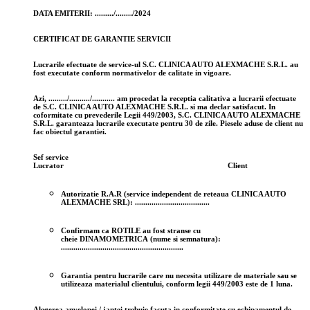
DATA EMITERII: ........./......../2024
CERTIFICAT DE GARANTIE SERVICII
Lucrarile efectuate de service-ul S.C. CLINICA AUTO ALEXMACHE S.R.L. au
fost executate conform normativelor de calitate in vigoare.
Azi, ........./........../........... am procedat la receptia calitativa a lucrarii efectuate
de S.C. CLINICA AUTO ALEXMACHE S.R.L. si ma declar satisfacut. In
coformitate cu prevederile Legii 449/2003, S.C. CLINICA AUTO ALEXMACHE
S.R.L. garanteaza lucrarile executate pentru 30 de zile. Piesele aduse de client nu
fac obiectul garantiei.
Sef service
Lucrator Client
Autorizatie R.A.R (service independent de reteaua CLINICA AUTO
ALEXMACHE SRL): ....................................
Confirmam ca ROTILE au fost stranse cu
cheie
DINAMOMETRICA
(nume si semnatura):
...........................................................
Garantia pentru lucrarile care nu necesita utilizare de materiale sau se
utilizeaza materialul clientului, conform legii 449/2003 este de 1 luna.
Alegerea anvelopei / jantei trebuie facuta in conformitate cu echipamentul de