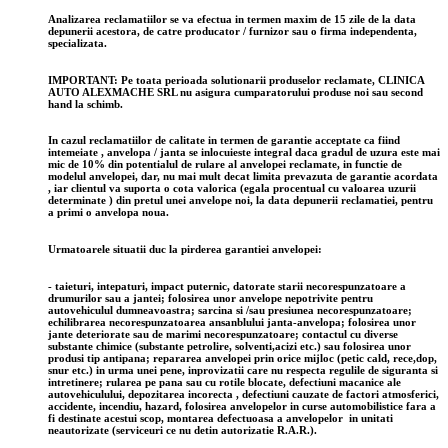
Analizarea reclamatiilor se va efectua in termen maxim de 15 zile de la data
depunerii acestora, de catre producator / furnizor sau o firma independenta,
specializata.
IMPORTANT: Pe toata perioada solutionarii produselor reclamate, CLINICA
AUTO ALEXMACHE SRL nu asigura cumparatorului produse noi sau second
hand la schimb.
In cazul reclamatiilor de calitate in termen de garantie acceptate ca fiind
intemeiate , anvelopa / janta se inlocuieste integral daca gradul de uzura este mai
mic de 10% din potentialul de rulare al anvelopei reclamate, in functie de
modelul anvelopei, dar, nu mai mult decat limita prevazuta de garantie acordata
, iar clientul va suporta o cota valorica (egala procentual cu valoarea uzurii
determinate ) din pretul unei anvelope noi, la data depunerii reclamatiei, pentru
a primi o anvelopa noua.
Urmatoarele situatii duc la pirderea garantiei anvelopei:
- taieturi, intepaturi, impact puternic, datorate starii necorespunzatoare a
drumurilor sau a jantei; folosirea unor anvelope nepotrivite pentru
autovehiculul dumneavoastra; sarcina si /sau presiunea necorespunzatoare;
echilibrarea necorespunzatoarea ansanblului janta-anvelopa; folosirea unor
jante deteriorate sau de marimi necorespunzatoare; contactul cu diverse
substante chimice (substante petrolire, solventi,acizi etc.) sau folosirea unor
produsi tip antipana; repararea anvelopei prin orice mijloc (petic cald, rece,dop,
snur etc.) in urma unei pene, inprovizatii care nu respecta regulile de siguranta si
intretinere; rularea pe pana sau cu rotile blocate, defectiuni macanice ale
autovehiculului, depozitarea incorecta , defectiuni cauzate de factori atmosferici,
accidente, incendiu, hazard, folosirea anvelopelor in curse automobilistice fara a
fi destinate acestui scop,
montarea defectuoasa a anvelopelor in unitati
neautorizate (serviceuri ce nu detin autorizatie R.A.R.)
.