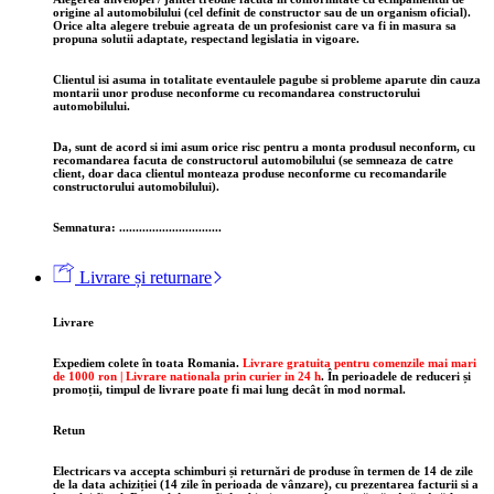
origine al automobilului (cel definit de constructor sau de un organism oficial).
Orice alta alegere trebuie agreata de un profesionist care va fi in masura sa
propuna solutii adaptate, respectand legislatia in vigoare.
Clientul isi asuma in totalitate eventaulele pagube si probleme aparute din cauza
montarii unor produse neconforme cu recomandarea constructorului
automobilului.
Da, sunt de acord si imi asum orice risc pentru a monta produsul neconform, cu
recomandarea facuta de constructorul automobilului (se semneaza de catre
client, doar daca clientul monteaza produse neconforme cu recomandarile
constructorului automobilului).
Semnatura: ...............................
Livrare și returnare
Livrare
Expediem colete în toata Romania.
Livrare gratuita pentru comenzile mai mari
de 1000 ron | Livrare nationala prin curier in 24 h
.
În perioadele de reduceri și
promoții, timpul de livrare poate fi mai lung decât în mod normal.
Retun
Electricars va accepta schimburi și returnări de produse în termen de 14 de zile
de la data achiziției (14 zile în perioada de vânzare), cu prezentarea facturii si a