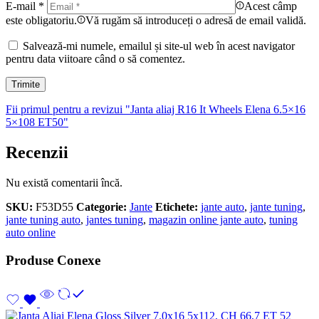
E-mail
*
Acest câmp
este obligatoriu.
Vă rugăm să introduceți o adresă de email validă.
Salvează-mi numele, emailul și site-ul web în acest navigator
pentru data viitoare când o să comentez.
Fii primul pentru a revizui "Janta aliaj R16 It Wheels Elena 6.5×16
5×108 ET50"
Recenzii
Nu există comentarii încă.
SKU:
F53D55
Categorie:
Jante
Etichete:
jante auto
,
jante tuning
,
jante tuning auto
,
jantes tuning
,
magazin online jante auto
,
tuning
auto online
Produse Conexe