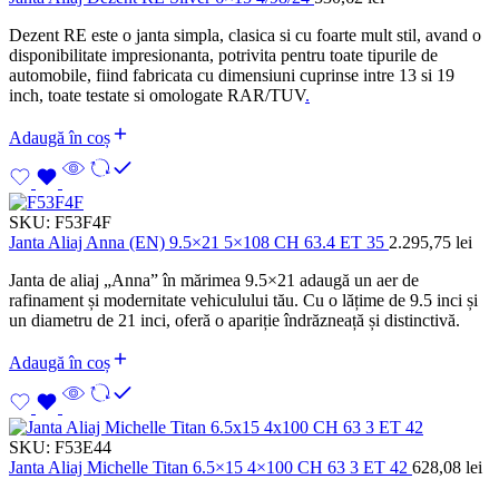
Dezent RE este o janta simpla, clasica si cu foarte mult stil, avand o
disponibilitate impresionanta, potrivita pentru toate tipurile de
automobile, fiind fabricata cu dimensiuni cuprinse intre 13 si 19
inch, toate testate si omologate RAR/TUV
.
Adaugă în coș
SKU:
F53F4F
Janta Aliaj Anna (EN) 9.5×21 5×108 CH 63.4 ET 35
2.295,75
lei
Janta de aliaj „Anna” în mărimea 9.5×21 adaugă un aer de
rafinament și modernitate vehiculului tău. Cu o lățime de 9.5 inci și
un diametru de 21 inci, oferă o apariție îndrăzneață și distinctivă.
Adaugă în coș
SKU:
F53E44
Janta Aliaj Michelle Titan 6.5×15 4×100 CH 63 3 ET 42
628,08
lei